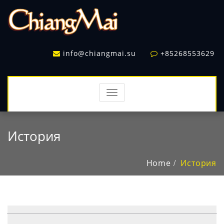
info@chiangmai.su
+85268553629
TOGGLE
NAVIGATION
История
Home
История