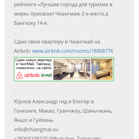
рейтинге «Лучшие города для туризма в
мире» присвоил Чиангмаю 2-е место,а
Бангкоку 14-е.
.
Сдаю свою квартиру в Чиангмай на
Airbnb:
www.airbnb.com/rooms/18068776
.
Юрлов Александр гид и блогер в
Гонконге, Макао, Гуанчжоу, Шэньчжэнь,
Яншо и Гуйлинь
info@chiangmai.su
+79268278273 (WhatsApp, Telegram)